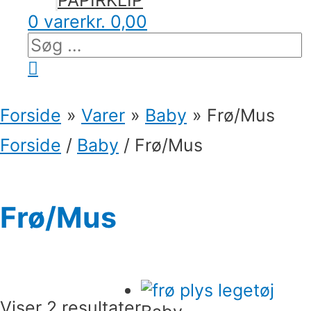
PAPIRKLIP
0 varer
kr. 0,00
Søg
efter:
Søg
Forside
Varer
Baby
Frø/Mus
Forside
/
Baby
/ Frø/Mus
Frø/Mus
Viser 2 resultater