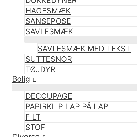
DUKKEDYNER
HAGESMÆK
SANSEPOSE
SAVLESMÆK
SAVLESMÆK MED TEKST
SUTTESNOR
TØJDYR
Bolig
DECOUPAGE
PAPIRKLIP LAP PÅ LAP
FILT
STOF
Diverse