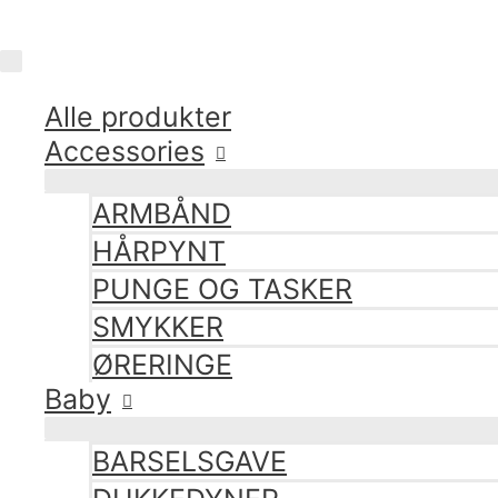
Gå
til
Hovedmenu
indholdet
Alle produkter
Accessories
ARMBÅND
HÅRPYNT
PUNGE OG TASKER
SMYKKER
ØRERINGE
Baby
BARSELSGAVE