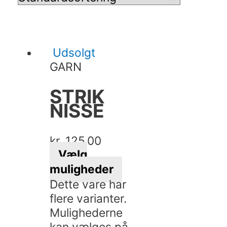
Udsolgt
GARN
STRIK
NISSE
kr.
125,00
Vælg
muligheder
Dette vare har
flere varianter.
Mulighederne
kan vælges på