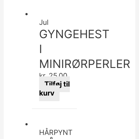
vare
har
flere
Jul
varianter.
GYNGEHEST
Mulighederne
kan
I
vælges
MINIRØRPERLER
på
varesiden
kr.
25,00
Tilføj til
kurv
HÅRPYNT