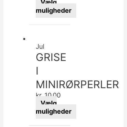
Vælg
muligheder
Dette
vare
har
flere
Jul
varianter.
GRISE
Mulighederne
kan
I
vælges
MINIRØRPERLER
på
varesiden
kr.
10,00
Vælg
muligheder
Dette