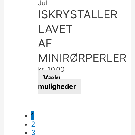
Jul
ISKRYSTALLER
LAVET
AF
MINIRØRPERLER
kr.
10,00
Vælg
muligheder
Dette
vare
har
1
flere
2
varianter.
3