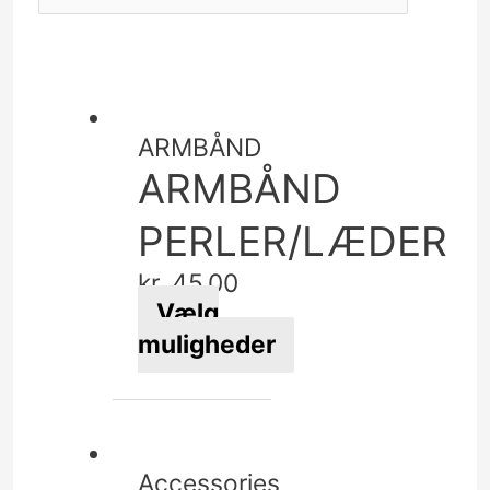
ARMBÅND
ARMBÅND
PERLER/LÆDER
kr.
45,00
Vælg
muligheder
Dette
vare
har
flere
Accessories