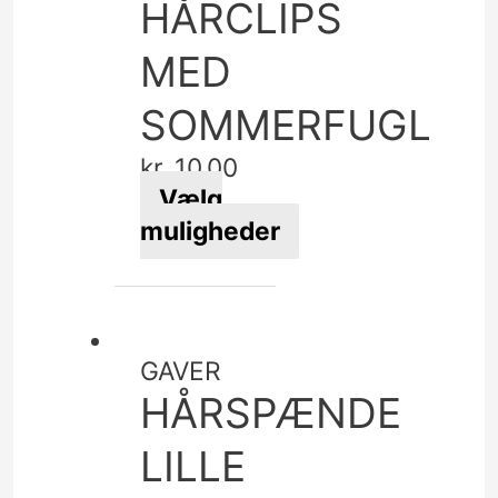
HÅRCLIPS
MED
SOMMERFUGL
kr.
10,00
Vælg
muligheder
Dette
vare
har
flere
GAVER
varianter.
HÅRSPÆNDE
Mulighederne
kan
LILLE
vælges