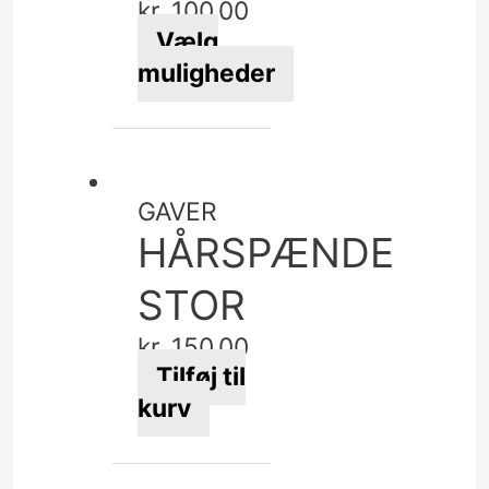
kr.
100,00
på
Vælg
varesiden
muligheder
Dette
vare
har
flere
GAVER
varianter.
HÅRSPÆNDE
Mulighederne
kan
STOR
vælges
kr.
150,00
på
Tilføj til
varesiden
kurv