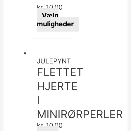
varesiden
kr.
10,00
Vælg
muligheder
Dette
vare
har
flere
JULEPYNT
varianter.
FLETTET
Mulighederne
kan
HJERTE
vælges
I
på
varesiden
MINIRØRPERLER
kr.
10,00