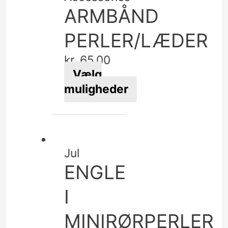
varianter.
ARMBÅND
Mulighederne
kan
PERLER/LÆDER
vælges
kr.
65,00
på
Vælg
varesiden
muligheder
Dette
vare
har
flere
Jul
varianter.
ENGLE
Mulighederne
kan
I
vælges
MINIRØRPERLER
på