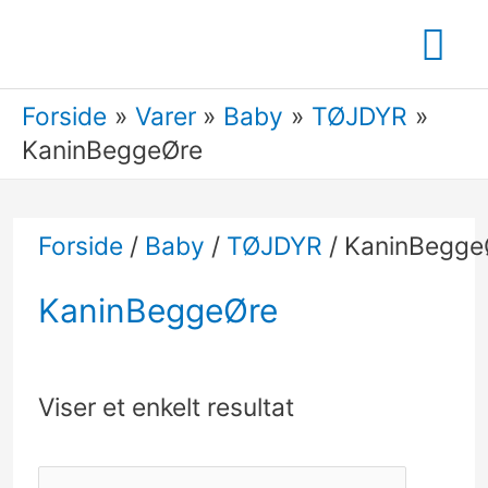
Gå
Ho
til
indholdet
Forside
Varer
Baby
TØJDYR
KaninBeggeØre
Forside
/
Baby
/
TØJDYR
/ KaninBegge
KaninBeggeØre
Viser et enkelt resultat