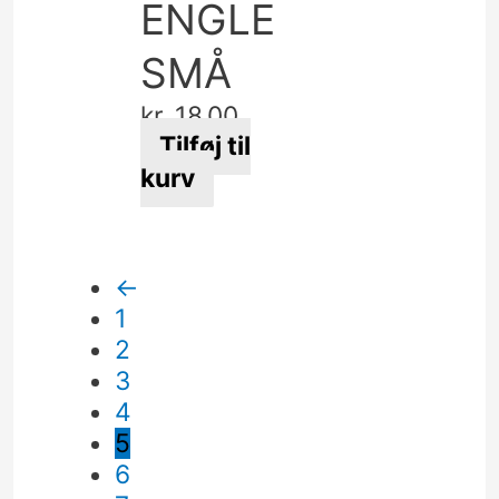
kan
ENGLE
vælges
SMÅ
på
varesiden
kr.
18,00
Tilføj til
kurv
←
1
2
3
4
5
6