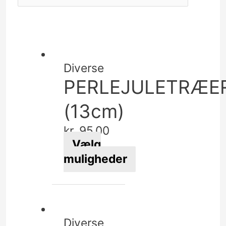
Diverse
PERLEJULETRÆE
(13cm)
kr.
95,00
Vælg
muligheder
Dette
vare
har
flere
Diverse