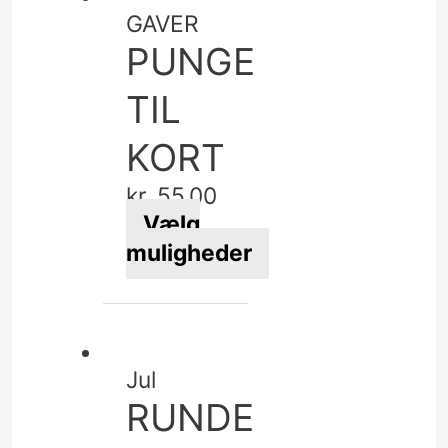
flere
GAVER
varianter.
PUNGE
Mulighederne
kan
TIL
vælges
KORT
på
varesiden
kr.
55,00
Vælg
muligheder
Dette
vare
har
flere
Jul
varianter.
RUNDE
Mulighederne