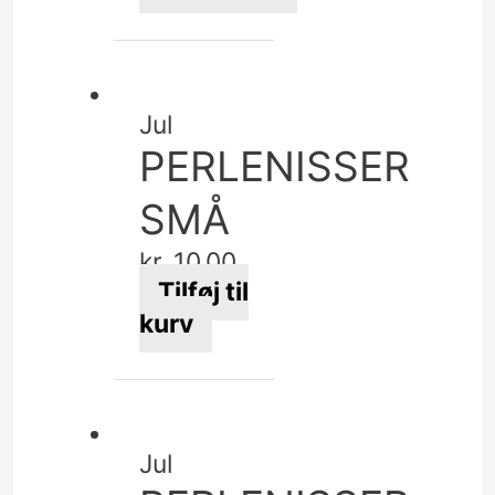
varesiden
Dette
vare
har
flere
Jul
varianter.
PERLENISSER
Mulighederne
kan
SMÅ
vælges
kr.
10,00
på
Tilføj til
varesiden
kurv
Jul