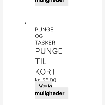
muligheder
Dette
vare
har
flere
PUNGE
varianter.
OG
Mulighederne
TASKER
kan
PUNGE
vælges
på
TIL
varesiden
KORT
kr.
55,00
Vælg
muligheder
Dette