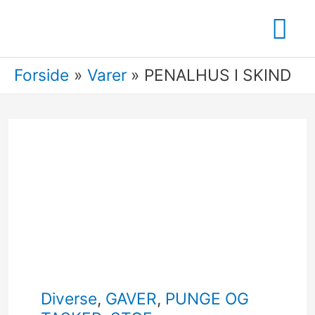
Gå
Ho
til
indholdet
Forside
Varer
PENALHUS I SKIND
Diverse
,
GAVER
,
PUNGE OG