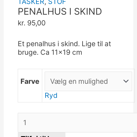
TASKER
,
STOF
PENALHUS I SKIND
kr.
95,00
Et penalhus i skind. Lige til at
bruge. Ca 11×19 cm
Farve
Ryd
PENALHUS
I
SKIND